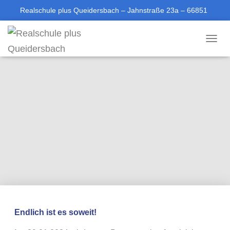
Realschule plus Queidersbach – Jahnstraße 23a – 66851
Queidersbach
T
06371-613688-0
sekretariat@rsplus-queidersbach.de
O
G
G
L
E
N
A
V
I
G
A
T
I
O
N
Endlich ist es soweit!