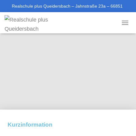
Realschule plus Queidersbach – Jahnstraße 23a – 66851
Queidersbach
T
06371-613688-0
sekretariat@rsplus-queidersbach.de
O
G
G
L
E
N
A
V
I
G
A
T
I
O
N
Kurzinformation