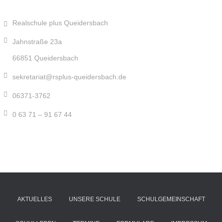
Realschule plus Queidersbach
Jahnstraße 23a
66851 Queidersbach
sekretariat@rsplus-queidersbach.de
06371-3762
0 63 71 – 91 67 44
AKTUELLES
UNSERE SCHULE
SCHULGEMEINSCHAFT