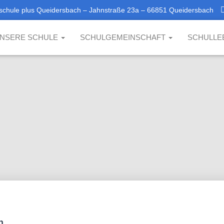
schule plus Queidersbach – Jahnstraße 23a – 66851 Queidersbach
NSERE SCHULE
SCHULGEMEINSCHAFT
SCHULLE
h