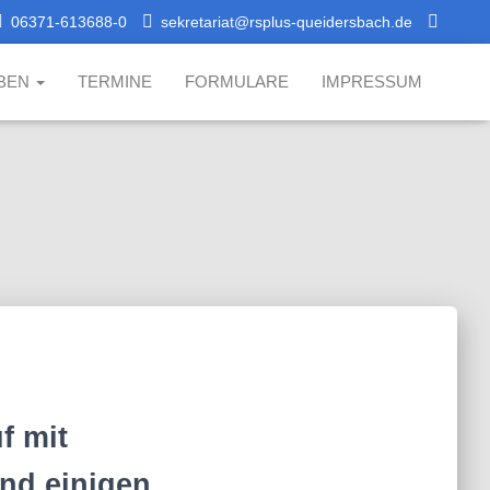
06371-613688-0
sekretariat@rsplus-queidersbach.de
BEN
TERMINE
FORMULARE
IMPRESSUM
f mit
und einigen