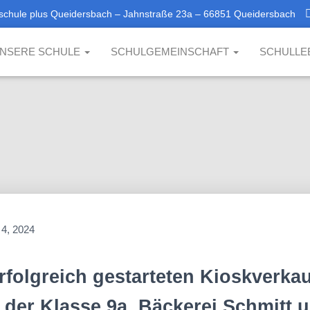
schule plus Queidersbach – Jahnstraße 23a – 66851 Queidersbach
NSERE SCHULE
SCHULGEMEINSCHAFT
SCHULLE
l 4, 2024
rfolgreich gestarteten Kioskverkau
 der Klasse 9a, Bäckerei Schmitt 