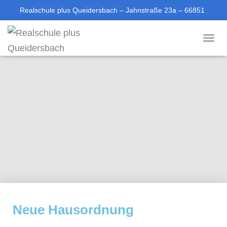
Realschule plus Queidersbach – Jahnstraße 23a – 66851
Queidersbach
T
06371-613688-0
sekretariat@rsplus-queidersbach.de
O
G
G
L
E
N
A
V
I
G
A
T
I
O
N
Neue Hausordnung