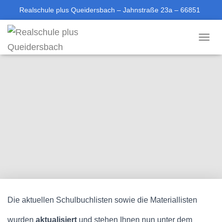
Realschule plus Queidersbach – Jahnstraße 23a – 66851
Queidersbach
T
06371-613688-0
sekretariat@rsplus-queidersbach.de
O
G
G
L
E
N
A
V
I
G
A
T
I
O
N
Die aktuellen Schulbuchlisten sowie die Materiallisten
wurden
aktualisiert
und stehen Ihnen nun unter dem