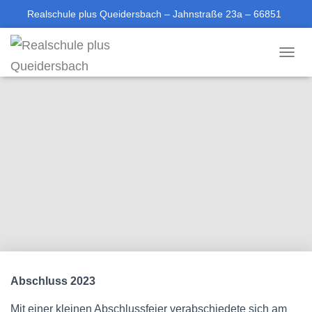
Realschule plus Queidersbach – Jahnstraße 23a – 66851
Queidersbach
T
06371-613688-0
sekretariat@rsplus-queidersbach.de
O
G
G
L
E
N
A
V
I
G
A
T
I
O
N
Abschluss 2023
Mit einer kleinen Abschlussfeier verabschiedete sich am